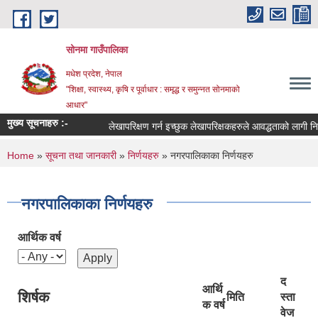
Skip to main content
सोनमा गाउँपालिका
मधेश प्रदेश, नेपाल
"शिक्षा, स्वास्थ्य, कृषि र पूर्वाधार : समृद्ध र समुन्नत सोनमाको
आधार"
मुख्य सूचनाहरु :-
लेखापरिक्षण गर्न इच्छुक लेखापरिक्षकहरुले आवद्धताको लागी निवेदन
You are here
Home
»
सूचना तथा जानकारी
»
निर्णयहरु
» नगरपालिकाका निर्णयहरु
नगरपालिकाका निर्णयहरु
आर्थिक वर्ष
द
आर्थि
शिर्षक
मिति
स्ता
क वर्ष
वेज